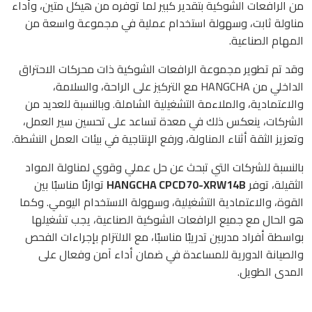
من الرافعات الشوكية بتقدير كبير لما توفره من هيكل متين، وأداء
مناولة ثابت، وسهولة استخدام عملية في مجموعة واسعة من
المهام الصناعية.
وقد تم تطوير مجموعة الرافعات الشوكية ذات محركات الاحتراق
الداخلي من HANGCHA مع التركيز على الراحة، والسلامة،
والاعتمادية، والملاءمة التشغيلية الشاملة. وبالنسبة للعديد من
الشركات، ينعكس ذلك في معدة تساعد على تحسين سير العمل،
وتعزيز الثقة أثناء المناولة، ورفع الإنتاجية في بيئات العمل النشطة.
بالنسبة للشركات التي تبحث عن حل عملي وقوي لمناولة المواد
الثقيلة، توفر
HANGCHA CPCD70-XRW14B
توازنًا مناسبًا بين
القوة، والاعتمادية التشغيلية، وسهولة الاستخدام اليومي. وكما
هو الحال مع جميع الرافعات الشوكية الصناعية، يجب تشغيلها
بواسطة أفراد مدربين تدريبًا مناسبًا، مع الالتزام بإجراءات الفحص
والصيانة الدورية للمساعدة في ضمان أداء آمن وفعال على
المدى الطويل.