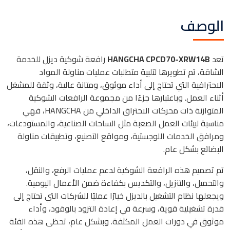
الوصف
تعد
HANGCHA CPCD70-XRW14B
رافعة شوكية ديزل للخدمة
الشاقة، تم تطويرها لتلبية متطلبات عمليات مناولة المواد
الاحترافية التي تحتاج إلى أداء موثوق، ومتانة عالية، وثقة للمشغل
أثناء العمل. وباعتبارها جزءًا من مجموعة الرافعات الشوكية
المتوازنة ذات محركات الاحتراق الداخلي من HANGCHA، فهي
مناسبة لبيئات العمل الصعبة مثل الساحات الصناعية، والمستودعات،
ومرافق الخدمات اللوجستية، ومواقع التصنيع، وتطبيقات مناولة
البضائع بشكل عام.
تم تصميم هذه الرافعة الشوكية لدعم عمليات الرفع، والنقل،
والتحميل، والتنزيل، والتكديس بكفاءة ضمن الأعمال اليومية.
ويجعلها نظام التشغيل بالديزل خيارًا عمليًا للشركات التي تحتاج إلى
قدرة تشغيلية قوية، وسرعة في إعادة التزود بالوقود، وأداء
موثوق في دورات العمل المكثفة. وبشكل عام، تحظى هذه الفئة