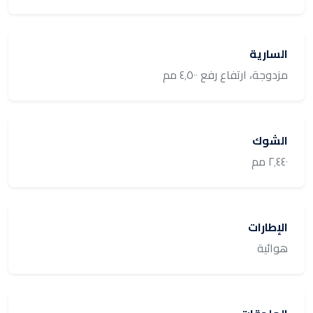
السارية
مزدوجة، ارتفاع رفع ٤٬٥٠٠ مم
الشوك
٢٬٤٤٠ مم
الإطارات
هوائية