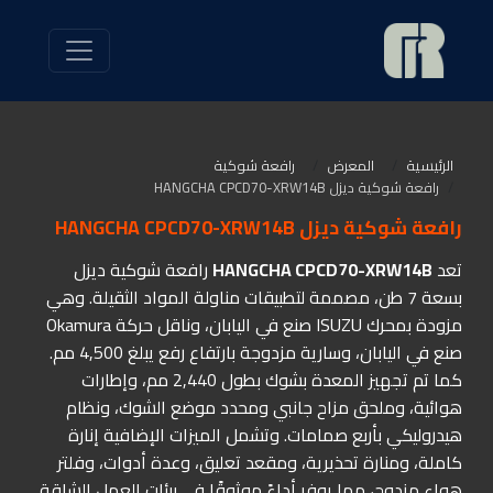
الرئيسية
المعرض
رافعة شوكية
رافعة شوكية ديزل HANGCHA CPCD70-XRW14B
رافعة شوكية ديزل HANGCHA CPCD70-XRW14B
تعد
HANGCHA CPCD70-XRW14B
رافعة شوكية ديزل
بسعة 7 طن، مصممة لتطبيقات مناولة المواد الثقيلة. وهي
مزودة بمحرك ISUZU صنع في اليابان، وناقل حركة Okamura
صنع في اليابان، وسارية مزدوجة بارتفاع رفع يبلغ 4,500 مم.
كما تم تجهيز المعدة بشوك بطول 2,440 مم، وإطارات
هوائية، وملحق مزاح جانبي ومحدد موضع الشوك، ونظام
هيدروليكي بأربع صمامات. وتشمل الميزات الإضافية إنارة
كاملة، ومنارة تحذيرية، ومقعد تعليق، وعدة أدوات، وفلتر
هواء مزدوج، مما يوفر أداءً موثوقًا في بيئات العمل الشاقة.