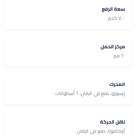
سعة الرفع
٧٬٠٠٠ كجم
مركز الحمل
٦٠٠ مم
المحرك
إيسوزو، صنع في اليابان، ٦ أسطوانات
ناقل الحركة
أوكامورا، صنع في اليابان