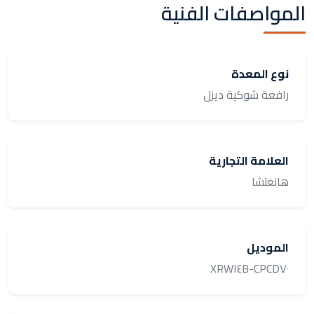
المواصفات الفنية
نوع المعدة
رافعة شوكية ديزل
العلامة التجارية
هانغتشا
الموديل
CPCD٧٠-XRW١٤B